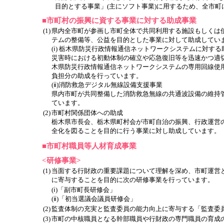
目的とする事業」(主にソフト事業)に用するため、全市町
■市町村の振興に資する事業に対する助成事業
(1)
県内全市町が参画し市町全体で共同利用する施設もしくは
テムの整備等、公益を目的とした事業に対して助成してい
(ⅰ) 栃木県防災行政情報通信ネットワークシステムに対する
災害時における初動体制の確立や応急復旧等を迅速かつ適
木県防災行政情報通信ネットワークシステムの専用回線使
負担分の助成を行っています。
(ⅱ)消防救急デジタル無線設備支援事業
県内市町が共同整備した消防救急無線の共通波設備の維持
ています。
(2)
市町村関係団体への助成
栃木県市長会、栃木県町村会が市町自治の振興、行政運営
全化を図ることを目的に行う事業に対し助成しています。
■市町村職員等人材育成事業
<研修事業>
(1)
当面する行財政の重要課題について理解を深め、市町運営
に寄与することを目的に次の研修事業を行っています。
(ⅰ)「副市町長研修会」
(ⅱ)「初当選議会議員研修会」
(2)
監査体制の充実と監査委員の能力向上に寄与する「監査委
(3)
市町の中核職員となる幹部職員や行財政の専門職員の育成