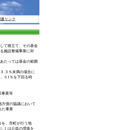
関連リンク
して積立て、その基金
る施設整備事業に対
あたっては基金の範囲
３.３％未満の場合に
、0.1％を下回る時
策事業等
地方債の協議において
れた事業
金を、市町が行う地
しくは公益の増進を