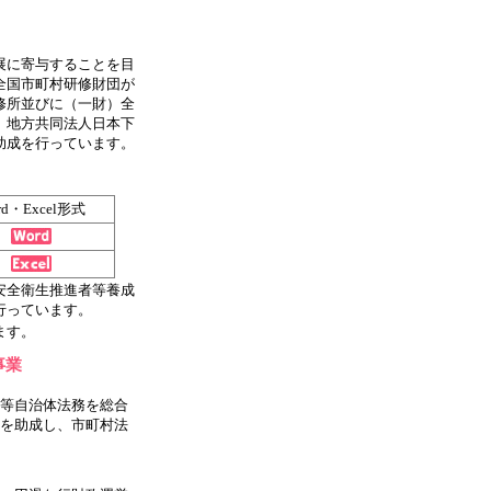
展に寄与することを目
全国市町村研修財団が
修所並びに（一財）全
、地方共同法人日本下
助成を行っています。
rd・Excel形式
安全衛生推進者等養成
行っています。
ます。
事業
等自治体法務を総合
を助成し、市町村法