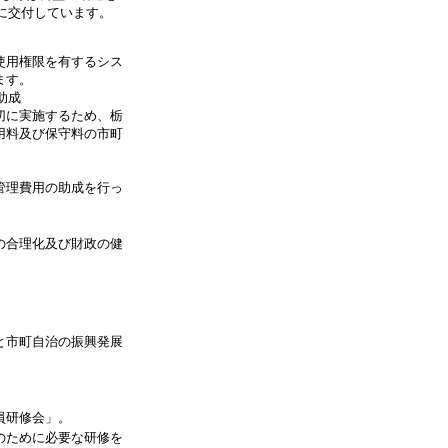
に交付しています。
使用権限を有するシス
ます。
助成
切に実施するため、栃
用料及び保守料の市町
管理費用の助成を行っ
の合理化及び財政の健
と市町自治の振興発展
員研修会」。
のために必要な研修を