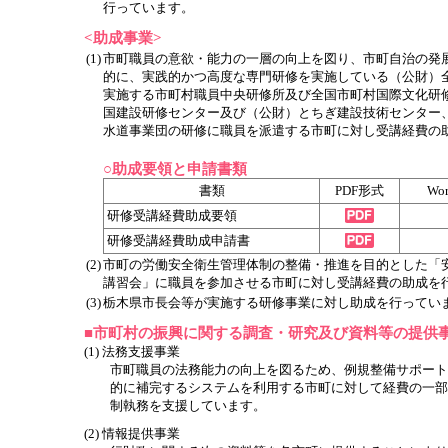
行っています。
<助成事業>
(1)
市町職員の意欲・能力の一層の向上を図り、市町自治の発
的に、実践的かつ高度な専門研修を実施している（公財）
実施する市町村職員中央研修所及び全国市町村国際文化研
国建設研修センター及び（公財）とちぎ建設技術センター
水道事業団の研修に職員を派遣する市町に対し受講経費の
○助成要領と申請書類
書類
PDF形式
Wo
研修受講経費助成要領
研修受講経費助成申請書
(2)
市町の労働安全衛生管理体制の整備・推進を目的とした「
講習会」に職員を参加させる市町に対し受講経費の助成を
(3)
栃木県市長会等が実施する研修事業に対し助成を行ってい
■市町村の振興に関する調査・研究及び資料等の提供
(1) 法務支援事業
市町職員の法務能力の向上を図るため、例規整備サポート
的に補完するシステムを利用する市町に対して経費の一部
制執務を支援しています。
(2) 情報提供事業