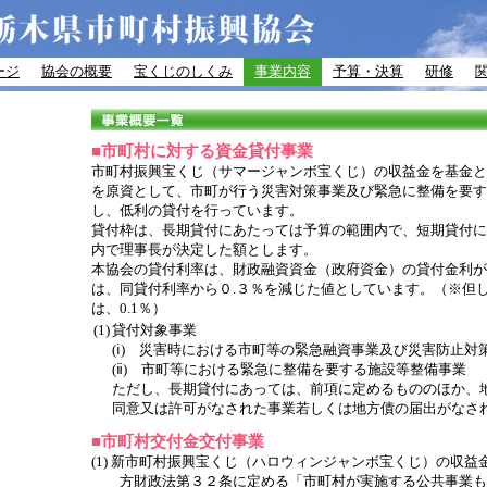
ージ
協会の概要
宝くじのしくみ
事業内容
予算・決算
研修
■市町村に対する資金貸付事業
市町村振興宝くじ（サマージャンボ宝くじ）の収益金を基金と
を原資として、市町が行う災害対策事業及び緊急に整備を要す
し、低利の貸付を行っています。
貸付枠は、長期貸付にあたっては予算の範囲内で、短期貸付に
内で理事長が決定した額とします。
本協会の貸付利率は、財政融資資金（政府資金）の貸付金利が
は、同貸付利率から０.３％を減じた値としています。（※但し
は、0.1％）
(1)
貸付対象事業
(ⅰ) 災害時における市町等の緊急融資事業及び災害防止対
(ⅱ) 市町等における緊急に整備を要する施設等整備事業
ただし、長期貸付にあっては、前項に定めるもののほか、
同意又は許可がなされた事業若しくは地方債の届出がなさ
■市町村交付金交付事業
(1) 新市町村振興宝くじ（ハロウィンジャンボ宝くじ）の収益
方財政法第３２条に定める「市町村が実施する公共事業も