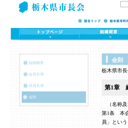
会則
組織概要
栃木県市長
会員名簿
役員名簿
第1章 
会則
（名称及
第1条 本
員」という