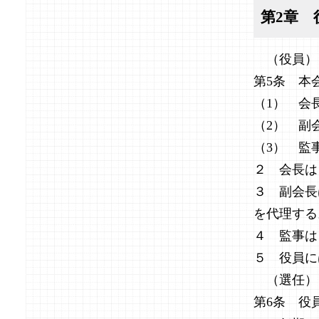
第2章 
（役員）
第5条 本
（1） 
（2） 副
（3） 
２ 会長は
３ 副会長
を代理する
４ 監事は
５ 役員に
（選任）
第6条 役