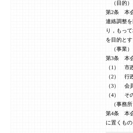
（目的）
第2条 本
連絡調整を
り，もって
を目的とす
（事業）
第3条 本
（1） 市
（2） 行
（3） 会
（4） そ
（事務所
第4条 本
に置くもの