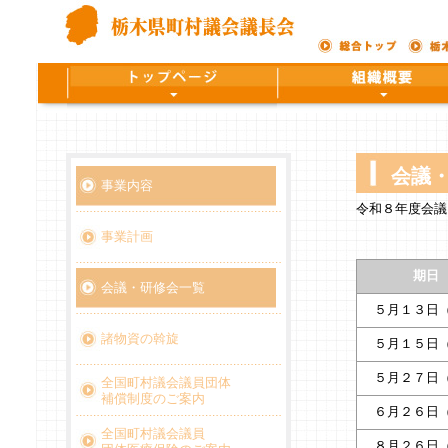
会議
事業内容
令和８年度会議
事業計画
期日
会議・研修会一覧
５月１３日
諸物資の斡旋
５月１５日
５月２７日
全国町村議会議員団体
補償制度のご案内
６月２６日
全国町村議会議員
８月２６日